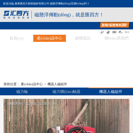
歡迎光臨 廣東匯四方精密磁材有限公司 磁懸浮傳動(dòng)官網(wǎng)！
磁懸浮傳動(dòng)，就是匯四方！
首頁(yè)
產(chǎn)品中心
新聞資訊
聯(lián)系我們
當前位置：
產(chǎn)品中心
>
機器人磁組件
磁力輪
磁力聯(lián)軸器
機器人磁組件