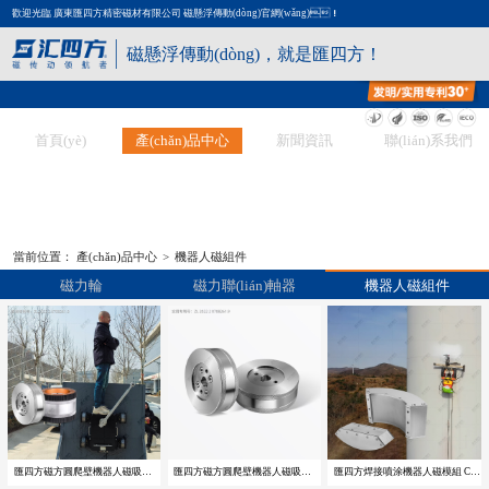
歡迎光臨 廣東匯四方精密磁材有限公司 磁懸浮傳動(dòng)官網(wǎng)！
磁懸浮傳動(dòng)，就是匯四方！
首頁(yè)
產(chǎn)品中心
新聞資訊
聯(lián)系我們
當前位置：
產(chǎn)品中心
>
機器人磁組件
磁力輪
磁力聯(lián)軸器
機器人磁組件
匯四方磁方圓爬壁機器人磁吸輪 CFY01
匯四方磁方圓爬壁機器人磁吸輪 CFY01
匯四方焊接噴涂機器人磁模組 CFY02