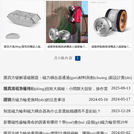
匯四方風(fēng)電塔筒機器人磁模組 CFY02
磁吸附船舶除銹機器人磁吸輪 CFY01
磁吸附船舶噴漆機器人磁吸輪 CFY01
1
共6條內容
匯四方破解退磁難題：磁力耦合器通過(guò)材料與創(chuàng )新設計實(shí)
2025-09-13
現高溫可靠運行
匯四方磁力輪傳動(dòng)扭矩大揭秘：小間隙大扭矩，操作需
2024-05-17
謹慎
2024-05-16
匯四方磁力輪更換時(shí)的注意事項
2023-12-29
制造磁力輪和磁力耦合器為什么首選釹鐵硼而不是釤鈷？
影響磁性齒輪壽命的因素有哪些？學(xué)會(huì )這個(gè)磁力輪管用20年
2024-01-02
匯四方磁力輪的應用優(yōu)勢對比傳統齒輪，哪個(gè)更勝一